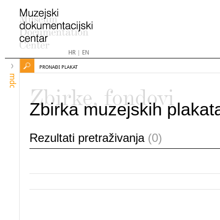
HR
|
EN
PRONAĐI PLAKAT
mdc
Zbirke, fondovi
Zbirka muzejskih plakat
Rezultati pretraživanja
(0)