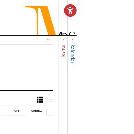
muzeji
kalendar
GRAD
GODINA