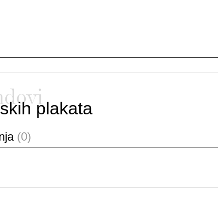
ndovi
skih plakata
anja
(0)