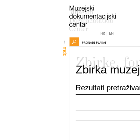
HR
|
EN
PRONAĐI PLAKAT
mdc
Zbirke, fo
Zbirka muzej
Rezultati pretraživ