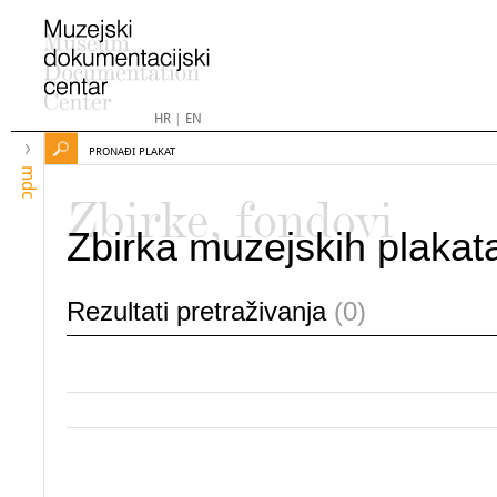
HR
|
EN
PRONAĐI PLAKAT
mdc
Zbirke, fondovi
Zbirka muzejskih plakat
Rezultati pretraživanja
(0)