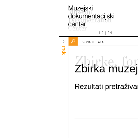
HR
|
EN
PRONAĐI PLAKAT
mdc
Zbirke, fo
Zbirka muzej
Rezultati pretraživ