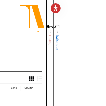
muzeji
kalendar
GRAD
GODINA