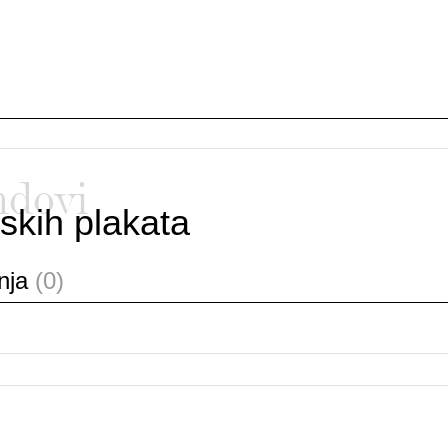
ndovi
skih plakata
anja
(0)