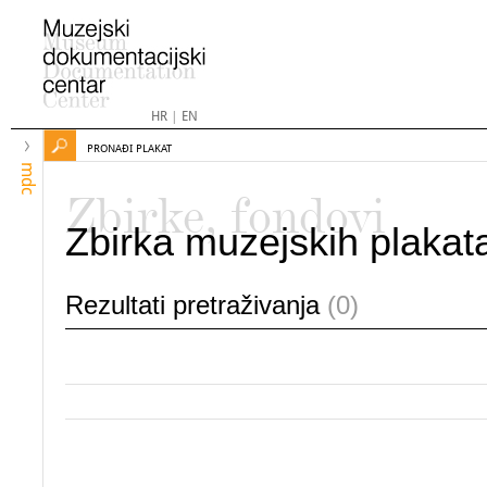
HR
|
EN
PRONAĐI PLAKAT
mdc
Zbirke, fondovi
Zbirka muzejskih plakat
Rezultati pretraživanja
(0)