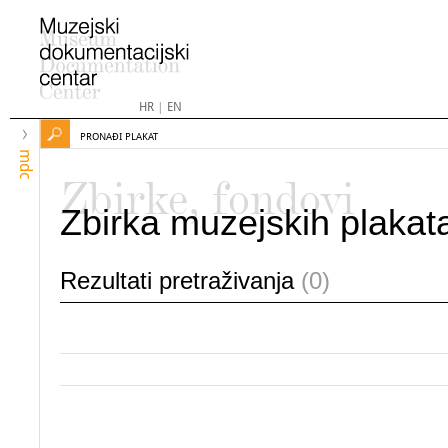
HR
|
EN
PRONAĐI PLAKAT
mdc
Zbirke, fondovi
Zbirka muzejskih plakat
Rezultati pretraživanja
(0)