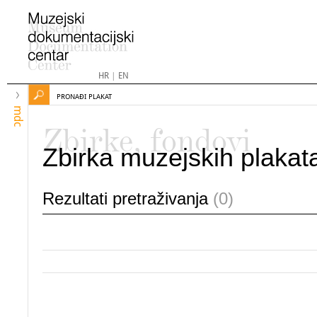
HR
|
EN
PRONAĐI PLAKAT
mdc
Zbirke, fondovi
Zbirka muzejskih plakat
Rezultati pretraživanja
(0)