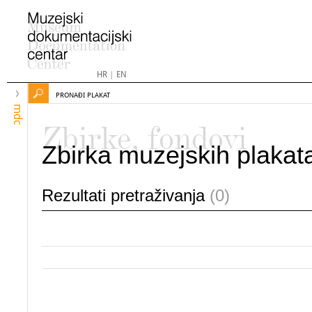
HR
|
EN
PRONAĐI PLAKAT
mdc
Zbirke, fondovi
Zbirka muzejskih plakat
Rezultati pretraživanja
(0)