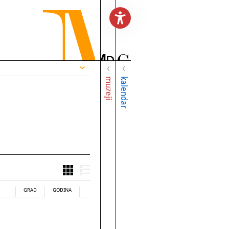
muzeji
kalendar
GRAD
GODINA