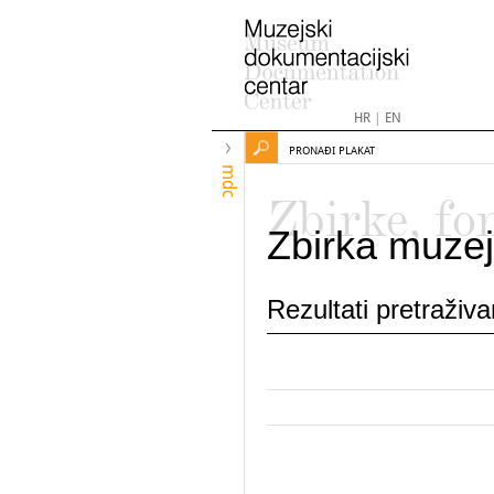
HR
|
EN
PRONAĐI PLAKAT
mdc
Zbirke, fo
Zbirka muzej
Rezultati pretraživ