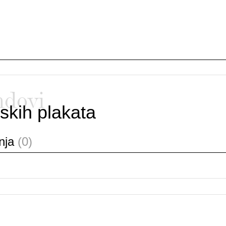
ndovi
skih plakata
anja
(0)