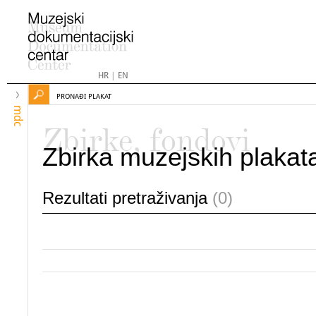
HR
|
EN
PRONAĐI PLAKAT
mdc
Zbirke, fondovi
Zbirka muzejskih plakat
Rezultati pretraživanja
(0)