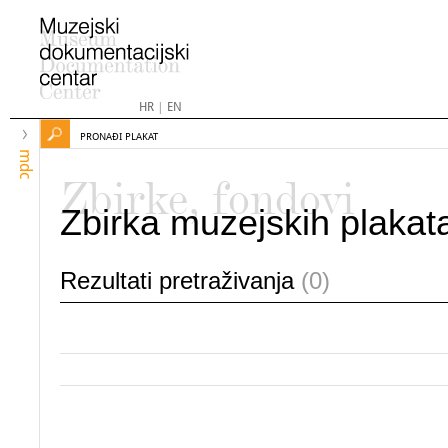
HR
|
EN
PRONAĐI PLAKAT
mdc
Zbirke, fondovi
Zbirka muzejskih plakat
Rezultati pretraživanja
(0)