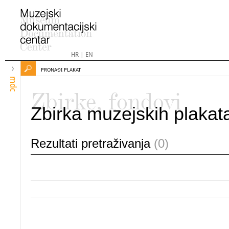
HR
|
EN
PRONAĐI PLAKAT
mdc
Zbirke, fondovi
Zbirka muzejskih plakat
Rezultati pretraživanja
(0)