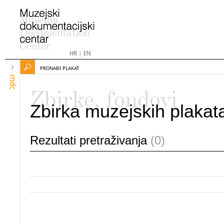
HR
|
EN
PRONAĐI PLAKAT
mdc
Zbirke, fondovi
Zbirka muzejskih plakat
Rezultati pretraživanja
(0)