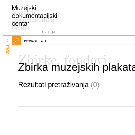
HR
|
EN
PRONAĐI PLAKAT
mdc
Zbirke, fondovi
Zbirka muzejskih plakat
Rezultati pretraživanja
(0)