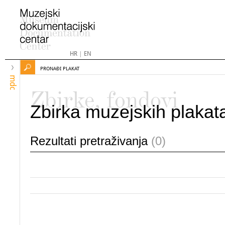
HR
|
EN
PRONAĐI PLAKAT
mdc
Zbirke, fondovi
Zbirka muzejskih plakat
Rezultati pretraživanja
(0)