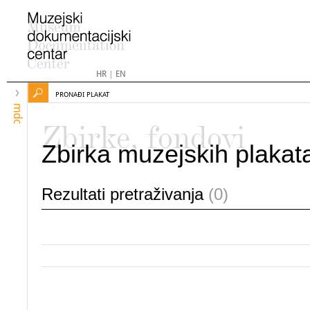
HR
|
EN
PRONAĐI PLAKAT
mdc
Zbirke, fondovi
Zbirka muzejskih plakat
Rezultati pretraživanja
(0)