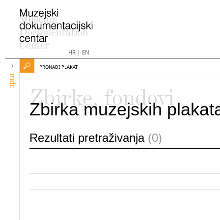
HR
|
EN
PRONAĐI PLAKAT
mdc
Zbirke, fondovi
Zbirka muzejskih plakat
Rezultati pretraživanja
(0)