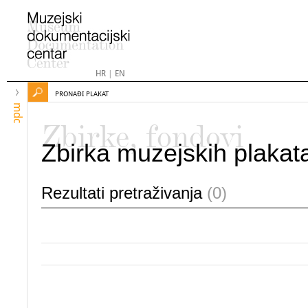
HR
|
EN
PRONAĐI PLAKAT
mdc
Zbirke, fondovi
Zbirka muzejskih plakat
Rezultati pretraživanja
(0)