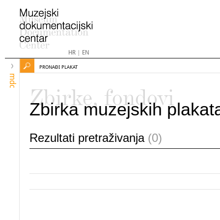
HR
|
EN
PRONAĐI PLAKAT
mdc
Zbirke, fondovi
Zbirka muzejskih plakat
Rezultati pretraživanja
(0)