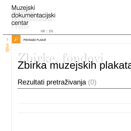
HR
|
EN
PRONAĐI PLAKAT
mdc
Zbirke, fondovi
Zbirka muzejskih plakat
Rezultati pretraživanja
(0)