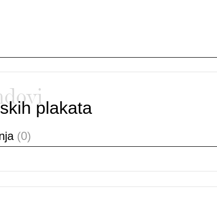
ndovi
skih plakata
anja
(0)