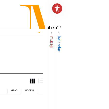
muzeji
kalendar
GRAD
GODINA