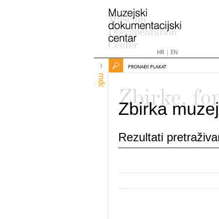
HR
|
EN
PRONAĐI PLAKAT
mdc
Zbirke, fo
Zbirka muzej
Rezultati pretraživ