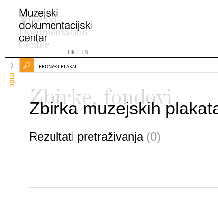
HR
|
EN
PRONAĐI PLAKAT
mdc
Zbirke, fondovi
Zbirka muzejskih plakat
Rezultati pretraživanja
(0)