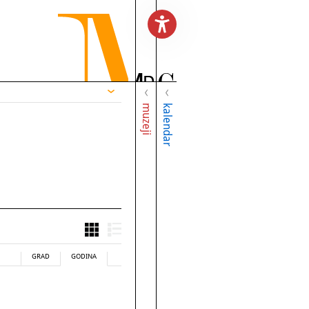
muzeji
kalendar
GRAD
GODINA