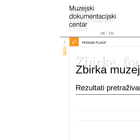
HR
|
EN
PRONAĐI PLAKAT
mdc
Zbirke, fo
Zbirka muzej
Rezultati pretraživ