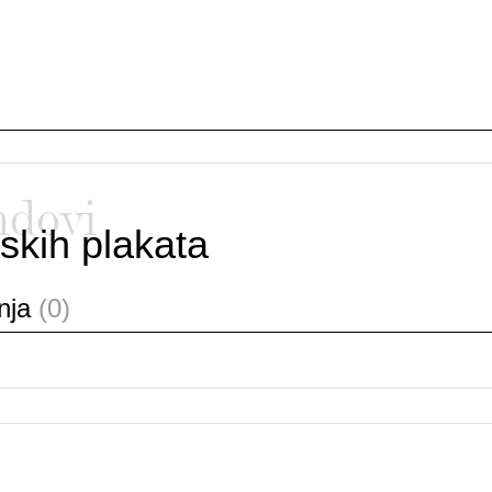
ndovi
skih plakata
anja
(0)