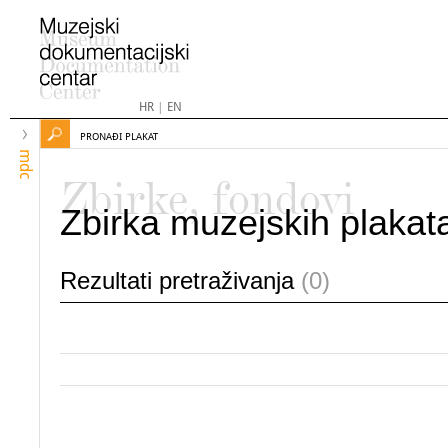
HR
|
EN
PRONAĐI PLAKAT
mdc
Zbirke, fondovi
Zbirka muzejskih plakat
Rezultati pretraživanja
(0)