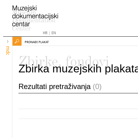
HR
|
EN
PRONAĐI PLAKAT
mdc
Zbirke, fondovi
Zbirka muzejskih plakat
Rezultati pretraživanja
(0)