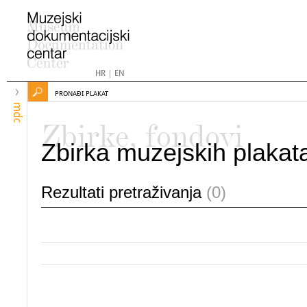
HR
|
EN
PRONAĐI PLAKAT
mdc
Zbirke, fondovi
Zbirka muzejskih plakat
Rezultati pretraživanja
(0)