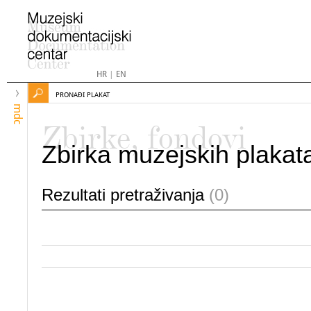
HR
|
EN
PRONAĐI PLAKAT
mdc
Zbirke, fondovi
Zbirka muzejskih plakat
Rezultati pretraživanja
(0)