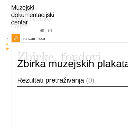
HR
|
EN
PRONAĐI PLAKAT
mdc
Zbirke, fondovi
Zbirka muzejskih plakat
Rezultati pretraživanja
(0)