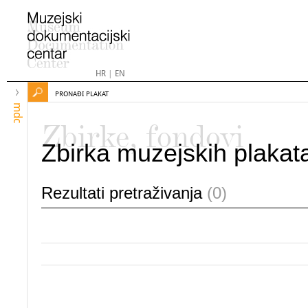
HR
|
EN
PRONAĐI PLAKAT
mdc
Zbirke, fondovi
Zbirka muzejskih plakat
Rezultati pretraživanja
(0)