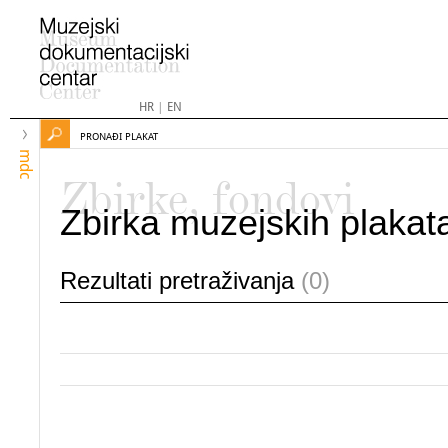
HR
|
EN
PRONAĐI PLAKAT
mdc
Zbirke, fondovi
Zbirka muzejskih plakat
Rezultati pretraživanja
(0)