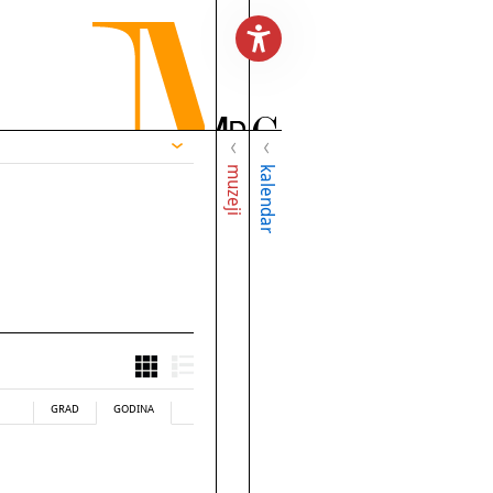
muzeji
kalendar
GRAD
GODINA