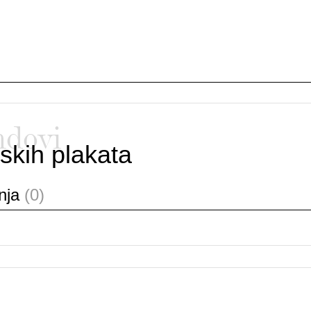
ndovi
skih plakata
anja
(0)