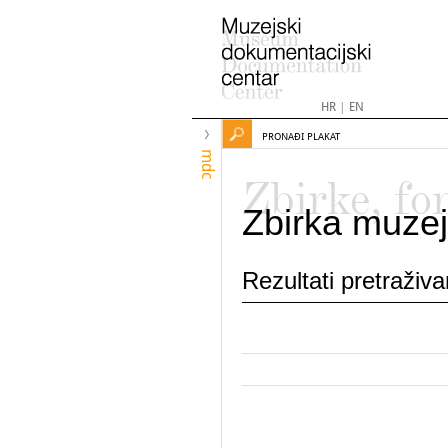
HR
|
EN
PRONAĐI PLAKAT
mdc
Zbirke, fo
Zbirka muzej
Rezultati pretraživ