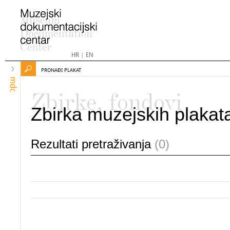
HR
|
EN
PRONAĐI PLAKAT
mdc
Zbirke, fondovi
Zbirka muzejskih plakat
Rezultati pretraživanja
(0)