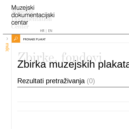
HR
|
EN
PRONAĐI PLAKAT
mdc
Zbirke, fondovi
Zbirka muzejskih plakat
Rezultati pretraživanja
(0)