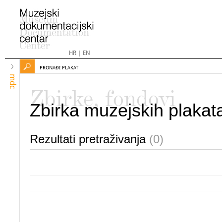
HR
|
EN
PRONAĐI PLAKAT
mdc
Zbirke, fondovi
Zbirka muzejskih plakat
Rezultati pretraživanja
(0)