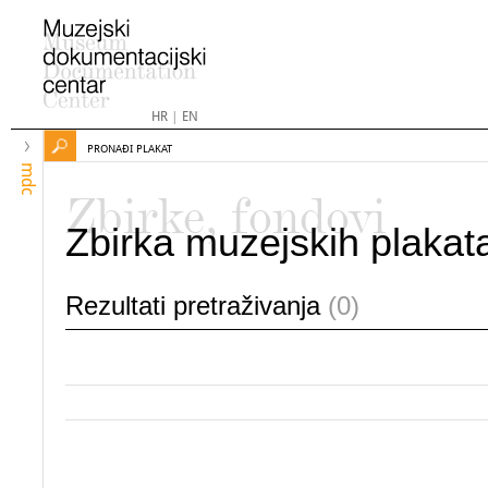
HR
|
EN
PRONAĐI PLAKAT
mdc
Zbirke, fondovi
Zbirka muzejskih plakat
Rezultati pretraživanja
(0)