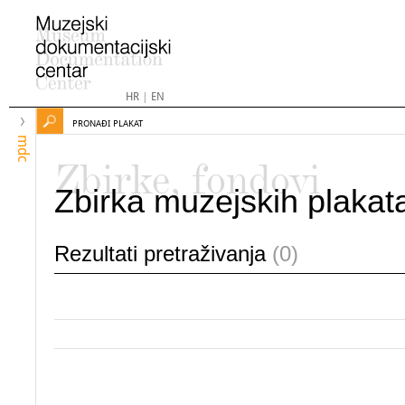
HR
|
EN
PRONAĐI PLAKAT
mdc
Zbirke, fondovi
Zbirka muzejskih plakat
Rezultati pretraživanja
(0)