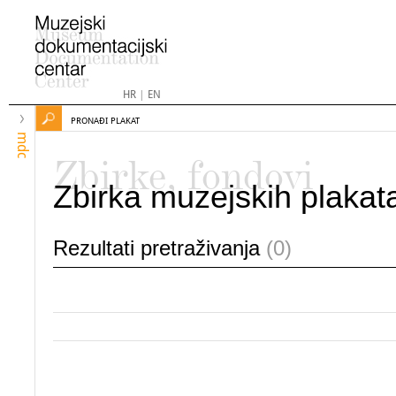
HR
|
EN
PRONAĐI PLAKAT
mdc
Zbirke, fondovi
Zbirka muzejskih plakat
Rezultati pretraživanja
(0)