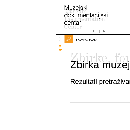
HR
|
EN
PRONAĐI PLAKAT
mdc
Zbirke, fo
Zbirka muzej
Rezultati pretraživ