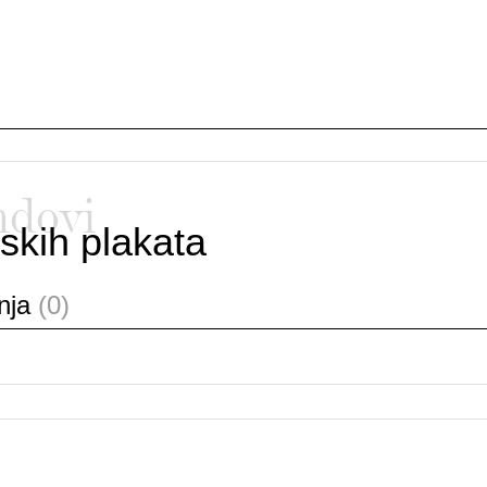
ndovi
skih plakata
anja
(0)