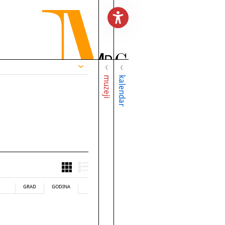
muzeji
kalendar
GRAD
GODINA