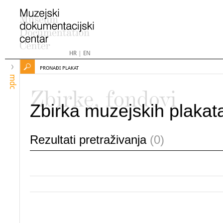
HR
|
EN
PRONAĐI PLAKAT
mdc
Zbirke, fondovi
Zbirka muzejskih plakat
Rezultati pretraživanja
(0)