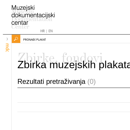
HR
|
EN
PRONAĐI PLAKAT
mdc
Zbirke, fondovi
Zbirka muzejskih plakat
Rezultati pretraživanja
(0)