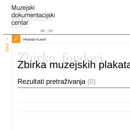
HR
|
EN
PRONAĐI PLAKAT
mdc
Zbirke, fondovi
Zbirka muzejskih plakat
Rezultati pretraživanja
(0)