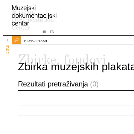
HR
|
EN
PRONAĐI PLAKAT
mdc
Zbirke, fondovi
Zbirka muzejskih plakat
Rezultati pretraživanja
(0)