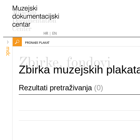
HR
|
EN
PRONAĐI PLAKAT
mdc
Zbirke, fondovi
Zbirka muzejskih plakat
Rezultati pretraživanja
(0)