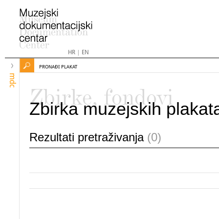
HR
|
EN
PRONAĐI PLAKAT
mdc
Zbirke, fondovi
Zbirka muzejskih plakat
Rezultati pretraživanja
(0)