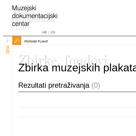
HR
|
EN
PRONAĐI PLAKAT
mdc
Zbirke, fondovi
Zbirka muzejskih plakat
Rezultati pretraživanja
(0)