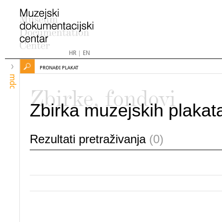
HR
|
EN
PRONAĐI PLAKAT
mdc
Zbirke, fondovi
Zbirka muzejskih plakat
Rezultati pretraživanja
(0)