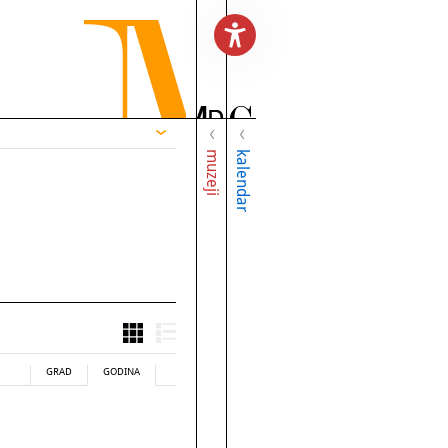
muzeji
kalendar
GRAD
GODINA