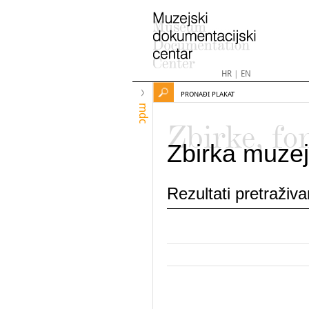
HR
|
EN
PRONAĐI PLAKAT
mdc
Zbirke, fo
Zbirka muzej
Rezultati pretraživ