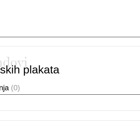
ndovi
skih plakata
anja
(0)