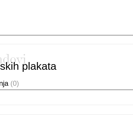
ndovi
skih plakata
anja
(0)