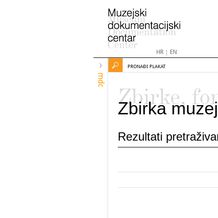
HR
|
EN
PRONAĐI PLAKAT
mdc
Zbirke, fo
Zbirka muzej
Rezultati pretraživ