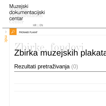
HR
|
EN
PRONAĐI PLAKAT
mdc
Zbirke, fondovi
Zbirka muzejskih plakat
Rezultati pretraživanja
(0)