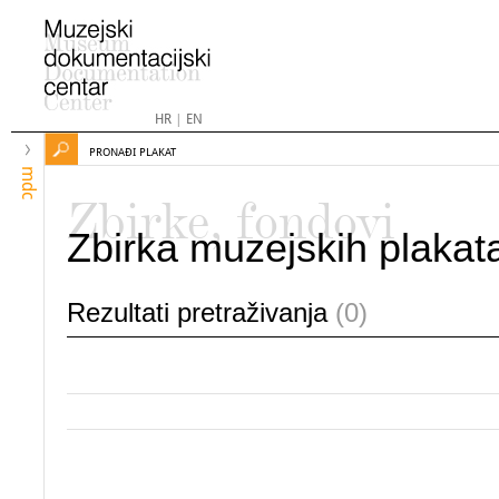
HR
|
EN
PRONAĐI PLAKAT
mdc
Zbirke, fondovi
Zbirka muzejskih plakat
Rezultati pretraživanja
(0)